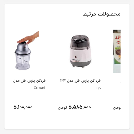
محصولات مرتبط
خرد كن پارس خزر مدل 123
خردکن پارس خزر مدل کرونی
کارا
-Crowni
امگا
5,100,000
5,585,000
مان
تومان
تومان