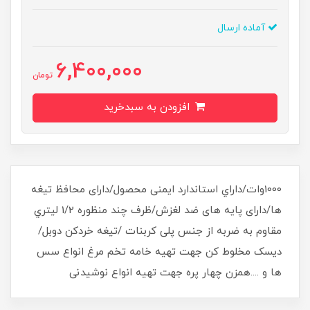
آماده ارسال
6,400,000
تومان
افزودن به سبدخرید
1000وات/داراي استاندارد ایمنی محصول/دارای محافظ تیغه
ها/دارای پایه های ضد لغزش/ظرف چند منظوره 1/2 لیتري
مقاوم به ضربه از جنس پلی کربنات /تیغه خردکن دوبل/
دیسک مخلوط کن جهت تهیه خامه تخم مرغ انواع سس
ها و ....همزن چهار پره جهت تهیه انواع نوشیدنی