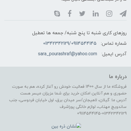
روزهای کاری شنبه تا پنج شنبه/ جمعه ها تعطیل
شماره تماس:
01342342129/09114544145
آدرس ایمیل:
sara_pourashraf@yahoo.com
درباره ما
فروشگاه ما از سال 1400 فعالیت خودش رو آغاز کرده، هم به صورت
حضوری و هم آنلاین امکان خرید برای شما عزیزان میسر هست
آدرس ما: گیلان، لاهیجان/سر میدان برق، اول خیابان فردوسی، جنب
ساندویچ مهتاب، لوازم خانگی پوراشرف
09114544145-01342342129