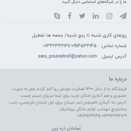
ما را در شبکه‌های اجتماعی دنبال کنید:
روزهای کاری شنبه تا پنج شنبه/ جمعه ها تعطیل
شماره تماس:
01342342129/09114544145
آدرس ایمیل:
sara_pourashraf@yahoo.com
درباره ما
فروشگاه ما از سال 1400 فعالیت خودش رو آغاز کرده، هم به صورت
حضوری و هم آنلاین امکان خرید برای شما عزیزان میسر هست
آدرس ما: گیلان، لاهیجان/سر میدان برق، اول خیابان فردوسی، جنب
ساندویچ مهتاب، لوازم خانگی پوراشرف
09114544145-01342342129